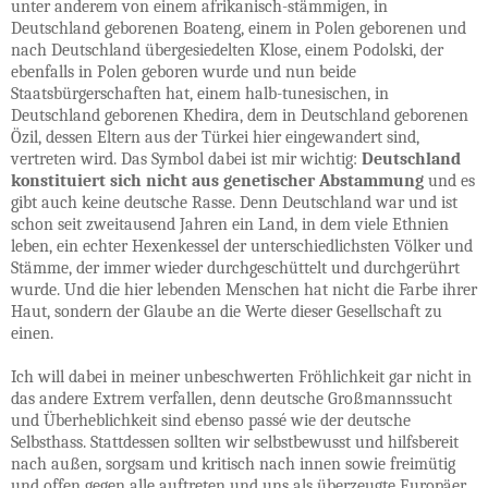
unter anderem von einem afrikanisch-stämmigen, in
Deutschland geborenen Boateng, einem in Polen geborenen und
nach Deutschland übergesiedelten Klose, einem Podolski, der
ebenfalls in Polen geboren wurde und nun beide
Staatsbürgerschaften hat, einem halb-tunesischen, in
Deutschland geborenen Khedira, dem in Deutschland geborenen
Özil, dessen Eltern aus der Türkei hier eingewandert sind,
vertreten wird. Das Symbol dabei ist mir wichtig:
Deutschland
konstituiert sich nicht aus genetischer Abstammung
und es
gibt auch keine deutsche Rasse. Denn Deutschland war und ist
schon seit zweitausend Jahren ein Land, in dem viele Ethnien
leben, ein echter Hexenkessel der unterschiedlichsten Völker und
Stämme, der immer wieder durchgeschüttelt und durchgerührt
wurde. Und die hier lebenden Menschen hat nicht die Farbe ihrer
Haut, sondern der Glaube an die Werte dieser Gesellschaft zu
einen.
Ich will dabei in meiner unbeschwerten Fröhlichkeit gar nicht in
das andere Extrem verfallen, denn deutsche Großmannssucht
und Überheblichkeit sind ebenso passé wie der deutsche
Selbsthass. Stattdessen sollten wir selbstbewusst und hilfsbereit
nach außen, sorgsam und kritisch nach innen sowie freimütig
und offen gegen alle auftreten und uns als überzeugte Europäer