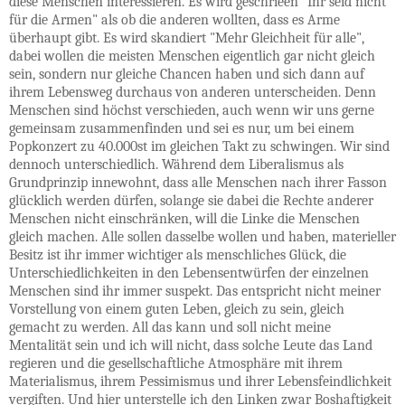
diese Menschen interessieren. Es wird geschrieen "Ihr seid nicht
für die Armen" als ob die anderen wollten, dass es Arme
überhaupt gibt. Es wird skandiert "Mehr Gleichheit für alle",
dabei wollen die meisten Menschen eigentlich gar nicht gleich
sein, sondern nur gleiche Chancen haben und sich dann auf
ihrem Lebensweg durchaus von anderen unterscheiden. Denn
Menschen sind höchst verschieden, auch wenn wir uns gerne
gemeinsam zusammenfinden und sei es nur, um bei einem
Popkonzert zu 40.000st im gleichen Takt zu schwingen. Wir sind
dennoch unterschiedlich. Während dem Liberalismus als
Grundprinzip innewohnt, dass alle Menschen nach ihrer Fasson
glücklich werden dürfen, solange sie dabei die Rechte anderer
Menschen nicht einschränken, will die Linke die Menschen
gleich machen. Alle sollen dasselbe wollen und haben, materieller
Besitz ist ihr immer wichtiger als menschliches Glück, die
Unterschiedlichkeiten in den Lebensentwürfen der einzelnen
Menschen sind ihr immer suspekt. Das entspricht nicht meiner
Vorstellung von einem guten Leben, gleich zu sein, gleich
gemacht zu werden. All das kann und soll nicht meine
Mentalität sein und ich will nicht, dass solche Leute das Land
regieren und die gesellschaftliche Atmosphäre mit ihrem
Materialismus, ihrem Pessimismus und ihrer Lebensfeindlichkeit
vergiften. Und hier unterstelle ich den Linken zwar Boshaftigkeit