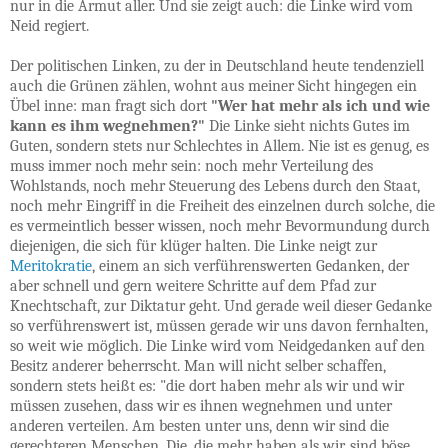
nur in die Armut aller. Und sie zeigt auch: die Linke wird vom
Neid regiert.
Der politischen Linken, zu der in Deutschland heute tendenziell
auch die Grünen zählen, wohnt aus meiner Sicht hingegen ein
Übel inne: man fragt sich dort
"Wer hat mehr als ich und wie
kann es ihm wegnehmen?"
Die Linke sieht nichts Gutes im
Guten, sondern stets nur Schlechtes in Allem. Nie ist es genug, es
muss immer noch mehr sein: noch mehr Verteilung des
Wohlstands, noch mehr Steuerung des Lebens durch den Staat,
noch mehr Eingriff in die Freiheit des einzelnen durch solche, die
es vermeintlich besser wissen, noch mehr Bevormundung durch
diejenigen, die sich für klüger halten. Die Linke neigt zur
Meritokratie
, einem an sich verführenswerten Gedanken, der
aber schnell und gern weitere Schritte auf dem Pfad zur
Knechtschaft, zur Diktatur geht. Und gerade weil dieser Gedanke
so verführenswert ist, müssen gerade wir uns davon fernhalten,
so weit wie möglich. Die Linke wird vom Neidgedanken auf den
Besitz anderer beherrscht. Man will nicht selber schaffen,
sondern stets heißt es: "die dort haben mehr als wir und wir
müssen zusehen, dass wir es ihnen wegnehmen und unter
anderen verteilen. Am besten unter uns, denn wir sind die
gerechteren Menschen. Die, die mehr haben als wir, sind böse