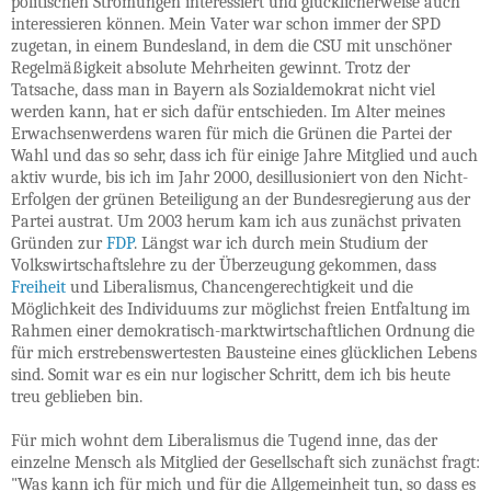
politischen Strömungen interessiert und glücklicherweise auch
interessieren können. Mein Vater war schon immer der SPD
zugetan, in einem Bundesland, in dem die CSU mit unschöner
Regelmäßigkeit absolute Mehrheiten gewinnt. Trotz der
Tatsache, dass man in Bayern als Sozialdemokrat nicht viel
werden kann, hat er sich dafür entschieden. Im Alter meines
Erwachsenwerdens waren für mich die Grünen die Partei der
Wahl und das so sehr, dass ich für einige Jahre Mitglied und auch
aktiv wurde, bis ich im Jahr 2000, desillusioniert von den Nicht-
Erfolgen der grünen Beteiligung an der Bundesregierung aus der
Partei austrat. Um 2003 herum kam ich aus zunächst privaten
Gründen zur
FDP
. Längst war ich durch mein Studium der
Volkswirtschaftslehre zu der Überzeugung gekommen, dass
Freiheit
und Liberalismus, Chancengerechtigkeit und die
Möglichkeit des Individuums zur möglichst freien Entfaltung im
Rahmen einer demokratisch-marktwirtschaftlichen Ordnung die
für mich erstrebenswertesten Bausteine eines glücklichen Lebens
sind. Somit war es ein nur logischer Schritt, dem ich bis heute
treu geblieben bin.
Für mich wohnt dem Liberalismus die Tugend inne, das der
einzelne Mensch als Mitglied der Gesellschaft sich zunächst fragt:
"Was kann ich für mich und für die Allgemeinheit tun, so dass es