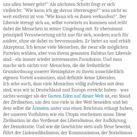
uns allen besser geht?" Als nächsten Schritt fragt er sich
vielleicht: "Wie kann ich
sie
davon überzeugen?" was nicht so
weit entfernt ist von "Wie kann ich es ihnen verkaufen?". Der
Liberale strengt sich an, selbst vorwärts zu kommen und reißt
dabei die Menschen in seiner Umgebung mit. Er übernimmt
prinzipiell Verantwortung nicht nur für sich, sondern auch für
andere, ohne sie dabei zu bevormunden. Er bietet an und erhält
Akzeptanz. Ich kenne viele Menschen, die zwar alle möglichen
Parteien wählen, aber von ihrem gesamten Habitus her Liberale
sind - ein immer wieder interessantes Paradoxon. Und man
mache sich nichts vor: Menschen, die die freiheitliche
Grundordnung unserer Hemisphäre zu ihrem ausschließlich
eigenen Vorteil ausnutzen, sind definitiv keine Liberalen.
Ich sehe auch, dass viele Menschen völlig zufrieden mit dem
sind, was wir in Deutschland und Europa erreicht haben - was
nichts weniger als der
Garten Eden auf dieser Welt
ist, ein Stand
der Zivilisation, um den uns viele in der Welt beneiden und bei
dem selbst die
Ärmsten
unter uns einen Reichtum erlangt haben,
der unseren Vorfahren wie ein Utopia erscheinen muss. Diese
Zivilisation ist das Verdienst des Liberalismus, der Aufklärung,
der Demokratie. Und wie die Geschichte stets aufs Neue beweist,
führt der Linksradikalismus, der Kommunismus, der Sozialismus