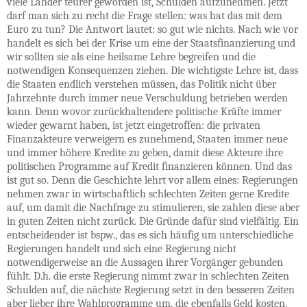
viele Länder teurer geworden ist, Schulden aufzunehmen. Jetzt
darf man sich zu recht die Frage stellen: was hat das mit dem
Euro zu tun? Die Antwort lautet: so gut wie nichts. Nach wie vor
handelt es sich bei der Krise um eine der Staatsfinanzierung und
wir sollten sie als eine heilsame Lehre begreifen und die
notwendigen Konsequenzen ziehen. Die wichtigste Lehre ist, dass
die Staaten endlich verstehen müssen, das Politik nicht über
Jahrzehnte durch immer neue Verschuldung betrieben werden
kann. Denn wovor zurückhaltendere politische Kräfte immer
wieder gewarnt haben, ist jetzt eingetroffen: die privaten
Finanzakteure verweigern es zunehmend, Staaten immer neue
und immer höhere Kredite zu geben, damit diese Akteure ihre
politischen Programme auf Kredit finanzieren können. Und das
ist gut so. Denn die Geschichte lehrt vor allem eines: Regierungen
nehmen zwar in wirtschaftlich schlechten Zeiten gerne Kredite
auf, um damit die Nachfrage zu stimulieren, sie zahlen diese aber
in guten Zeiten nicht zurück. Die Gründe dafür sind vielfältig. Ein
entscheidender ist bspw., das es sich häufig um unterschiedliche
Regierungen handelt und sich eine Regierung nicht
notwendigerweise an die Aussagen ihrer Vorgänger gebunden
fühlt. D.h. die erste Regierung nimmt zwar in schlechten Zeiten
Schulden auf, die nächste Regierung setzt in den besseren Zeiten
aber lieber ihre Wahlprogramme um, die ebenfalls Geld kosten.