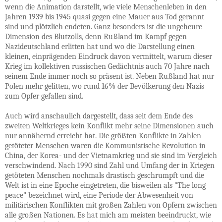
wenn die Animation darstellt, wie viele Menschenleben in den
Jahren 1939 bis 1945 quasi gegen eine Mauer aus Tod gerannt
sind und plötzlich endeten. Ganz besonders ist die ungeheure
Dimension des Blutzolls, denn Rußland im Kampf gegen
Nazideutschland erlitten hat und wo die Darstellung einen
kleinen, einprägenden Eindruck davon vermittelt, warum dieser
Krieg im kollektiven russischen Gedächtnis auch 70 Jahre nach
seinem Ende immer noch so präsent ist. Neben Rußland hat nur
Polen mehr gelitten, wo rund 16% der Bevölkerung den Nazis
zum Opfer gefallen sind.
Auch wird anschaulich dargestellt, dass seit dem Ende des
zweiten Weltkrieges kein Konflikt mehr seine Dimensionen auch
nur annähernd erreicht hat. Die größten Konflikte in Zahlen
getöteter Menschen waren die Kommunistische Revolution in
China, der Korea- und der Vietnamkrieg und sie sind im Vergleich
verschwindend. Nach 1990 sind Zahl und Umfang der in Kriegen
getöteten Menschen nochmals drastisch geschrumpft und die
Welt ist in eine Epoche eingetreten, die bisweilen als "The long
peace" bezeichnet wird, eine Periode der Abwesenheit von
militärischen Konflikten mit großen Zahlen von Opfern zwischen
alle großen Nationen. Es hat mich am meisten beeindruckt, wie