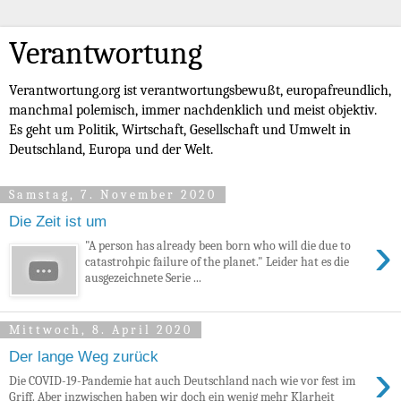
Verantwortung
Verantwortung.org ist verantwortungsbewußt, europafreundlich,
manchmal polemisch, immer nachdenklich und meist objektiv.
Es geht um Politik, Wirtschaft, Gesellschaft und Umwelt in
Deutschland, Europa und der Welt.
Samstag, 7. November 2020
Die Zeit ist um
›
"A person has already been born who will die due to
catastrohpic failure of the planet." Leider hat es die
ausgezeichnete Serie ...
Mittwoch, 8. April 2020
Der lange Weg zurück
›
Die COVID-19-Pandemie hat auch Deutschland nach wie vor fest im
Griff. Aber inzwischen haben wir doch ein wenig mehr Klarheit